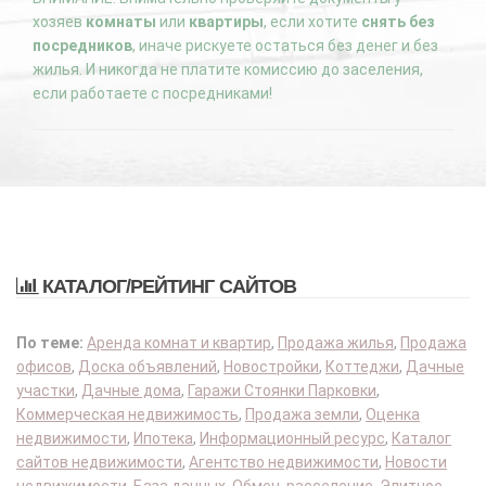
хозяев
комнаты
или
квартиры
, если хотите
снять без
посредников
, иначе рискуете остаться без денег и без
жилья. И никогда не платите комиссию до заселения,
если работаете с посредниками!
КАТАЛОГ/РЕЙТИНГ САЙТОВ
По теме:
Аренда комнат и квартир
,
Продажа жилья
,
Продажа
офисов
,
Доска объявлений
,
Новостройки
,
Коттеджи
,
Дачные
участки
,
Дачные дома
,
Гаражи Стоянки Парковки
,
Коммерческая недвижимость
,
Продажа земли
,
Оценка
недвижимости
,
Ипотека
,
Информационный ресурс
,
Каталог
сайтов недвижимости
,
Агентство недвижимости
,
Новости