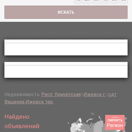
Недвижимость:
Респ. Удмуртская
Ижевск г.
сдт
|
|
Вишенка Ижевск тер.
Найдено
СМЕНИТЬ
Регион
объявлений: