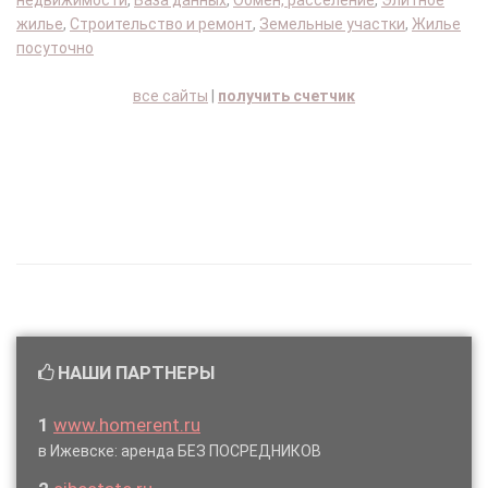
недвижимости
,
База данных
,
Обмен, расселение
,
Элитное
жилье
,
Строительство и ремонт
,
Земельные участки
,
Жилье
посуточно
все сайты
|
получить счетчик
НАШИ ПАРТНЕРЫ
1
www.homerent.ru
в Ижевске: аренда БЕЗ ПОСРЕДНИКОВ