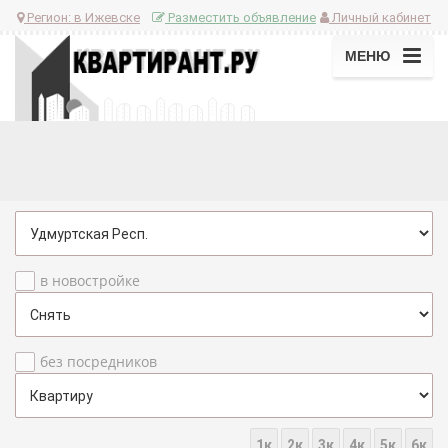
Регион:
в Ижевске
Разместить объявление
Личный кабинет
МЕНЮ
в новостройке
без посредников
1к
2к
3к
4к
5к
6к