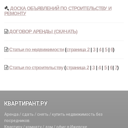
ДОСКА ОБЪЯВЛЕНИЙ ПО СТРОИТЕЛЬСТВУ И
РЕМОНТУ
ДОГОВОР АРЕНДЫ (СКАЧАТЬ)
Статьи по недвижимости
(
страница 2
|
3
|
4
|
5
|
6
)
Статьи по строительству
(
страница 2
|
3
|
4
|
5
|
6
|
7
)
КВАРТИРАНТ.РУ
Аренда / сдать / снять / купить недвижимость без
посредников.
Квартиру / комнату / дом / офис в Ижевске