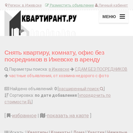
Регион:
в Ижевске
Разместить объявление
Личный кабинет
МЕНЮ
Снять квартиру, комнату, офис без
посредников в Ижевске в аренду
Параметры поиска:
в Ижевске
СДАМ БЕЗ ПОСРЕДНИКОВ
частные объявления, от хозяина недорого с фото
Найдено объявлений:
0
[
расширенный поиск
]
Сортировка:
по дате добавления
[
упорядочить по
стоимости
]
[
-
избранное
|
-
показать на карте
]
Искать: |
Квартиры
|
Комнаты
|
Дома
|
Участки
|
Нежилые