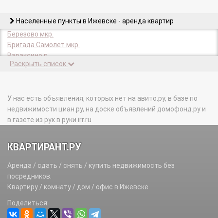
Населенные пункты в Ижевске - аренда квартир
Березово мкр.
Бригада Самолет мкр.
Вараксино п.
Раскрыть список
Воложка мкр.
Гвоздика п.
Гольянский п.
Дом отдыха Машиностроитель тер.
У нас есть объявления, которых нет на авито.ру, в базе по
Дорога Ижевск-Сарапул тер.
недвижимости циан.ру, на доске объявлений домофонд.ру и
Живсовхоз п.
в газете из рук в руки irr.ru
Земли ООО Ижевское нп.
Липовая роща мкр.
КВАРТИРАНТ.РУ
Нагорное лесн-во п.
Нижняя 18 пс тер.
Аренда / сдать / снять / купить недвижимость без
Новые Парники мкр.
посредников.
Оранжерейный комплекс нп.
Квартиру / комнату / дом / офис в Ижевске
п/л Березка нп.
Поделиться:
п/л Дружба нп.
пгск N6 Механического завода нп.