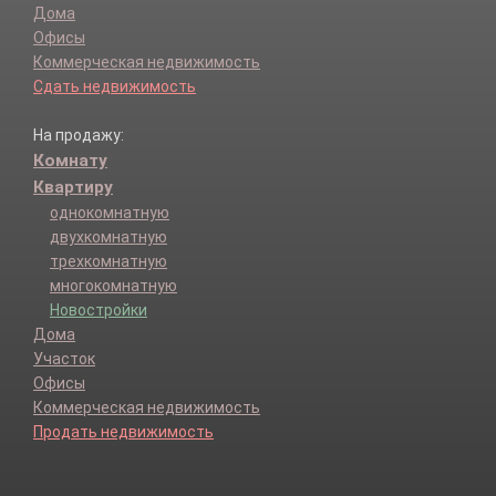
СНТ Пирогово тер.
Дома
СНТ Холодный Ключ-1 Ижевск тер.
Офисы
СНТ Холодный Ключ-2 Ижевск тер.
Коммерческая недвижимость
СНТ Южный Ижевск тер.
Сдать недвижимость
Совхоз Медведево тер.
Соловьевские дачи дп.
На продажу:
Старки п.
Комнату
Тонково д.
Квартиру
Трудпчела д.
однокомнатную
Учхоз п.
двухкомнатную
Шунды мкр.
трехкомнатную
Югдон п.
многокомнатную
Новостройки
Дома
Участок
Офисы
Коммерческая недвижимость
Продать недвижимость