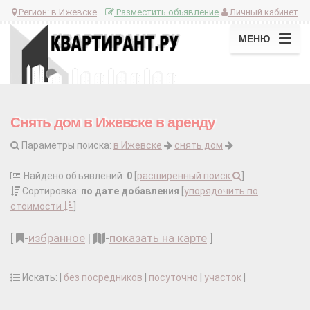
Регион:
в Ижевске
Разместить объявление
Личный кабинет
МЕНЮ
Снять дом в Ижевске в аренду
Параметры поиска:
в Ижевске
снять дом
Найдено объявлений:
0
[
расширенный поиск
]
Сортировка:
по дате добавления
[
упорядочить по
стоимости
]
[
-
избранное
|
-
показать на карте
]
Искать: |
без посредников
|
посуточно
|
участок
|