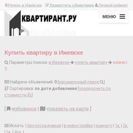
Регион:
в Ижевске
Разместить объявление
Личный кабинет
МЕНЮ
Купить квартиру в Ижевске
Параметры поиска:
в Ижевске
купить квартиру
комнат:
3
Найдено объявлений:
0
[
расширенный поиск
]
Сортировка:
по дате добавления
[
упорядочить по
стоимости
]
[
-
избранное
|
-
показать на карте
]
Искать: |
без посредников
|
в новостройке
|
комнату
|
1к.
|
2к.
|
3к.
|
4+к.
|