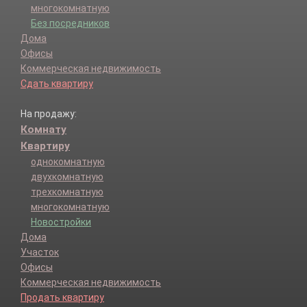
Снт Дружба Ижевск тер.
многокомнатную
СНТ Дружба Ижевск тер.
Без посредников
СНТ Пирогово тер.
Дома
СНТ Холодный Ключ-1 Ижевск тер.
Офисы
СНТ Холодный Ключ-2 Ижевск тер.
Коммерческая недвижимость
СНТ Южный Ижевск тер.
Сдать квартиру
Совхоз Медведево тер.
Соловьевские дачи дп.
На продажу:
Старки п.
Комнату
Тонково д.
Квартиру
Трудпчела д.
однокомнатную
Учхоз п.
двухкомнатную
Шунды мкр.
трехкомнатную
Югдон п.
многокомнатную
Новостройки
Дома
Участок
Офисы
Коммерческая недвижимость
Продать квартиру